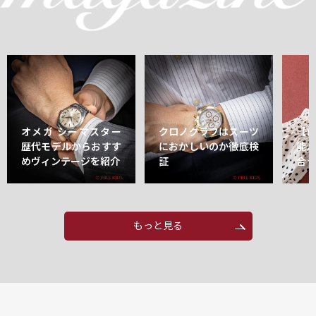
オメガ シーマスター
クロノグラフはスーツ
【
歴代モデルからおすす
におかしいのか徹底検
能
めヴィンテージを紹介
証
合
もっと見る