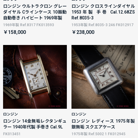
ロンジン ウルトラクロン グレー
ロンジン クロスラインダイヤル
ダイヤル Cラインケース 10振動
1953年製 手巻 Cal.12.68ZS
自動巻き ハイビート 1969年製
Ref.8035-3
1969年製 Ref.8317 FK013593
1953年製 Ref.8035-3 246 FK012917
￥158,000
￥238,000
ロンジン
ロンジン
ロンジン 14金無垢レクタンギュ
ロンジン レディース 1975年製
ラー 1940年代製 手巻き Cal.9L
銀無垢 スクエアケース
FK013451
1975年製 Ref.5002 1 FK012945