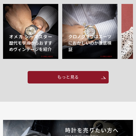
オメガ シーマスター
クロノグラフはスーツ
【
歴代モデルからおすす
におかしいのか徹底検
能
めヴィンテージを紹介
証
合
もっと見る