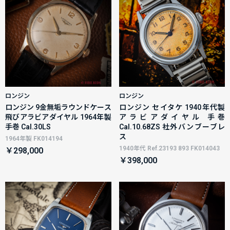
ロンジン
ロンジン
ロンジン 9金無垢ラウンドケース
ロンジン セイタケ 1940年代製
飛びアラビアダイヤル 1964年製
アラビアダイヤル 手巻
手巻 Cal.30LS
Cal.10.68ZS 社外バンブーブレ
ス
1964年製 FK014194
1940年代 Ref.23193 893 FK014043
￥298,000
￥398,000