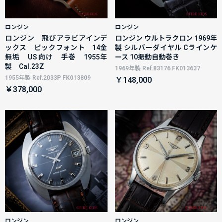
ロンジン
ロンジン
ロンジン 飛びアラビアインデ
ロンジン ウルトラクロン 1969年
ックス ビックフォント 14金
製 シルバーダイヤル Cラインケ
無垢 US向け 手巻 1955年
ース 10振動自動巻き
製 Cal.23Z
1969年製 Ref.83176 FK013637
1955年製 Ref.2033P FK013809
￥148,000
￥378,000
ロンジン
ロンジン