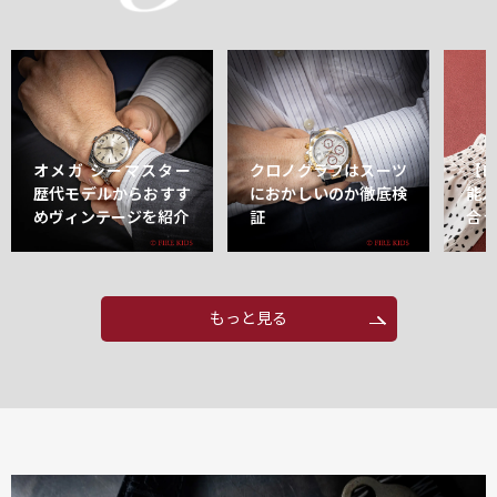
オメガ シーマスター
クロノグラフはスーツ
【
歴代モデルからおすす
におかしいのか徹底検
能
めヴィンテージを紹介
証
合
もっと見る