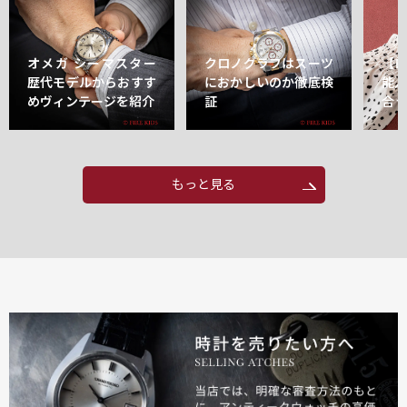
オメガ シーマスター
クロノグラフはスーツ
【
歴代モデルからおすす
におかしいのか徹底検
能
めヴィンテージを紹介
証
合
もっと見る