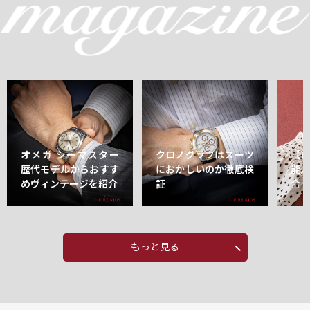
オメガ シーマスター
クロノグラフはスーツ
【
歴代モデルからおすす
におかしいのか徹底検
能
めヴィンテージを紹介
証
合
もっと見る