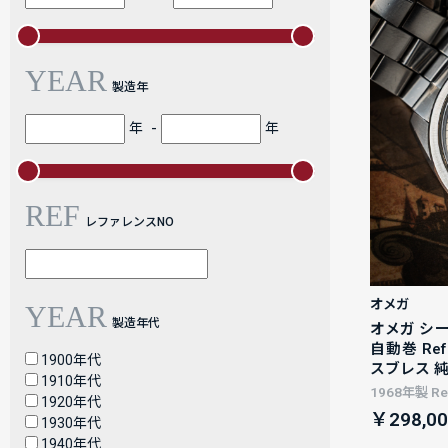
YEAR
製造年
-
年
年
REF
レファレンスNO
オメガ
YEAR
製造年代
オメガ シー
自動巻 Re
1900年代
スブレス 
1910年代
1968年製 Ref
1920年代
￥298,00
1930年代
1940年代