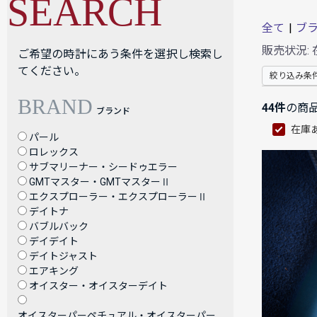
SEARCH
全て
|
ブ
販売状況:
ご希望の時計にあう条件を選択し検索し
てください。
絞り込み条
BRAND
44件
の商
ブランド
在庫
パール
ロレックス
サブマリーナー・シードゥエラー
GMTマスター・GMTマスターⅡ
エクスプローラー・エクスプローラーⅡ
デイトナ
バブルバック
デイデイト
デイトジャスト
エアキング
オイスター・オイスターデイト
オイスターパーペチュアル・オイスターパー