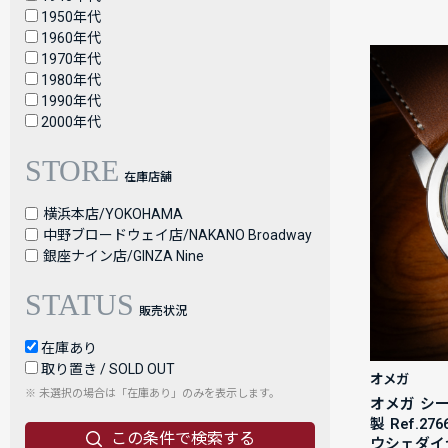
1950年代
1960年代
1970年代
1980年代
1990年代
2000年代
STORE
在庫店舗
横浜本店/YOKOHAMA
中野ブロードウェイ店/NAKANO Broadway
銀座ナイン店/GINZA Nine
STATUS
販売状況
在庫あり
取り置き / SOLD OUT
オメガ
※ 未選択の場合は「在庫あり」のみを表示します。
オメガ シー
製 Ref.2
この条件で検索する
ウシェダイ