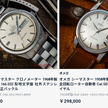
オメガ
マスター クロノメーター 1968年製
オメガ シーマスター 1958年製 R
f.166.032 梨地文字盤 社外ステンレ
全回転ローター自動巻 Cal.5
純正バックル
イヤル
.166.032 FK014899
1958年製 Ref.2849-15SC FK01
0
￥298,000