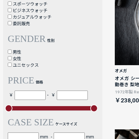
スポーツウォッチ
ビジネスウォッチ
カジュアルウォッチ
委託販売
GENDER
性別
男性
女性
ユニセックス
オメガ
PRICE
オメガ シーマ
価格
動巻き 梨
1972年製 Ref
-
￥
￥
￥238,00
CASE SIZE
ケースサイズ
-
mm
mm