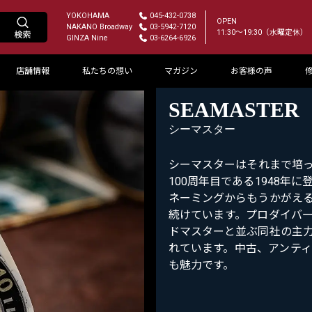
YOKOHAMA
045-432-0738
OPEN
NAKANO Broadway
03-5942-7120
11:30～19:30（水曜定休）
GINZA Nine
03-6264-6926
店舗情報
私たちの想い
マガジン
お客様の声
SEAMASTER
シーマスター
シーマスターはそれまで培
100周年目である1948
ネーミングからもうかがえ
続けています。プロダイバ
ドマスターと並ぶ同社の主
れています。中古、アンティ
も魅力です。