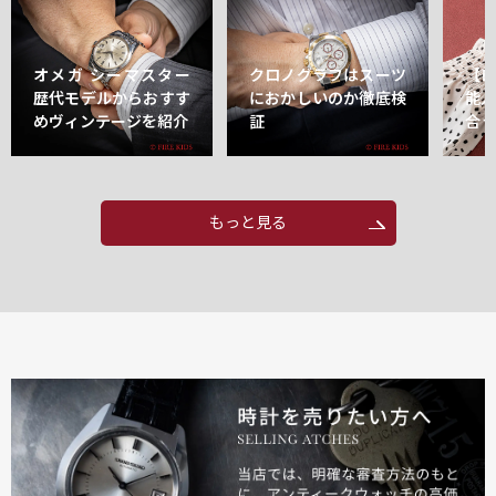
オメガ シーマスター
クロノグラフはスーツ
【
歴代モデルからおすす
におかしいのか徹底検
能
めヴィンテージを紹介
証
合
もっと見る