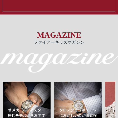
MAGAZINE
ファイアーキッズマガジン
オメガ シーマスター
クロノグラフはスーツ
【
歴代モデルからおすす
におかしいのか徹底検
能