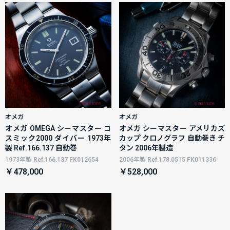
オメガ
オメガ
オメガ OMEGA シーマスター コ
オメガ シーマスター アメリカズ
スミック2000 ダイバー 1973年
カップ クロノグラフ 自動巻き チ
製 Ref.166.137 自動巻
タン 2006年製造
1973年製 Ref.166.137 FK012654
2006年製 Ref.178.0515 FK011336
￥478,000
￥528,000