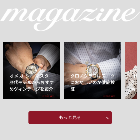
オメガ シーマスター
クロノグラフはスーツ
【
歴代モデルからおすす
におかしいのか徹底検
能
めヴィンテージを紹介
証
合
もっと見る