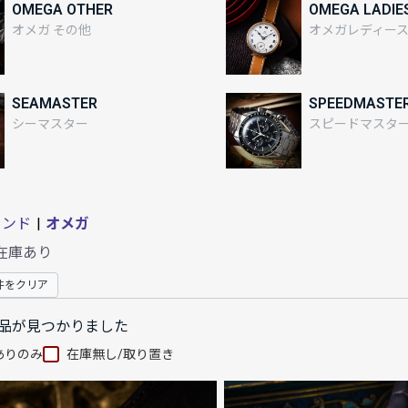
OMEGA OTHER
OMEGA LADIE
オメガ その他
オメガレディー
SEAMASTER
SPEEDMASTE
シーマスター
スピードマスタ
ランド
|
オメガ
在庫あり
件をクリア
品が見つかりました
ありのみ
在庫無し/取り置き