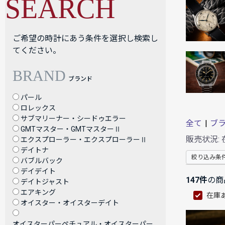
SEARCH
ご希望の時計にあう条件を選択し検索し
てください。
BRAND
ブランド
パール
ロレックス
サブマリーナー・シードゥエラー
全て
|
ブ
GMTマスター・GMTマスターⅡ
販売状況:
エクスプローラー・エクスプローラーⅡ
デイトナ
絞り込み条
バブルバック
デイデイト
147件
の商
デイトジャスト
エアキング
在庫
オイスター・オイスターデイト
オイスターパーペチュアル・オイスターパー