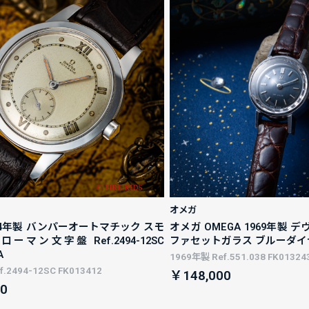
オメガ
44年製 バンパーオートマチック スモ
オメガ OMEGA 1969年製 
ーマン文字盤 Ref.2494-12SC
ファセットガラス ブルーダイ
A
1969年製 Ref.551.038 FK01324
.2494-12SC FK013412
￥148,000
0