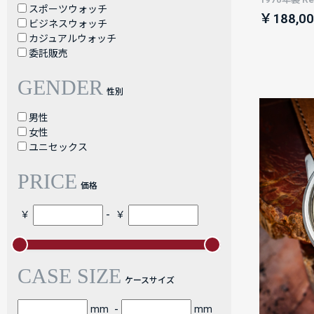
スポーツウォッチ
￥188,00
ビジネスウォッチ
カジュアルウォッチ
委託販売
GENDER
性別
男性
女性
ユニセックス
PRICE
価格
-
￥
￥
CASE SIZE
ケースサイズ
-
mm
mm