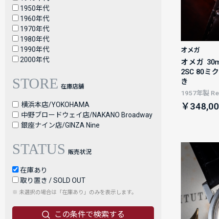
1950年代
1960年代
1970年代
1980年代
1990年代
オメガ
2000年代
オメガ 30m
2SC 80
STORE
き
在庫店舗
1957年製 Ref
横浜本店/YOKOHAMA
￥348,00
中野ブロードウェイ店/NAKANO Broadway
銀座ナイン店/GINZA Nine
STATUS
販売状況
在庫あり
取り置き / SOLD OUT
※ 未選択の場合は「在庫あり」のみを表示します。
この条件で検索する