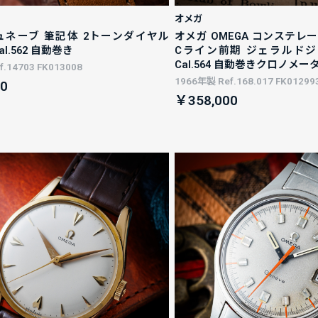
オメガ
ュネーブ 筆記体 2トーンダイヤル
オメガ OMEGA コンステレー
al.562 自動巻き
Cライン前期 ジェラルド
Cal.564 自動巻きクロノメ
.14703 FK013008
1966年製 Ref.168.017 FK01299
0
￥358,000