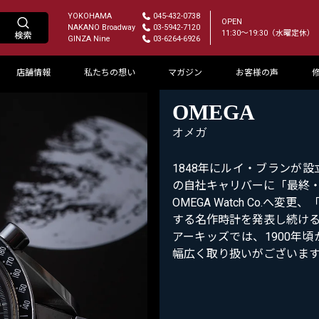
YOKOHAMA
045-432-0738
OPEN
NAKANO Broadway
03-5942-7120
11:30～19:30（水曜定休）
GINZA Nine
03-6264-6926
店舗情報
私たちの想い
マガジン
お客様の声
OMEGA
オメガ
1848年にルイ・ブランが設
の自社キャリバーに「最終
OMEGA Watch Co.
する名作時計を発表し続ける
アーキッズでは、1900年
幅広く取り扱いがございます