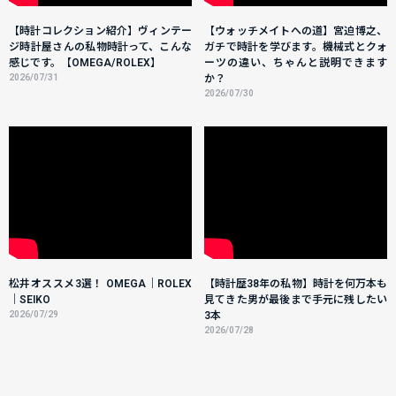
【時計コレクション紹介】ヴィンテー
【ウォッチメイトへの道】宮迫博之、
ジ時計屋さんの私物時計って、こんな
ガチで時計を学びます。機械式とクォ
感じです。【OMEGA/ROLEX】
ーツの違い、ちゃんと説明できます
2026/07/31
か？
2026/07/30
松井オススメ3選！ OMEGA｜ROLEX
【時計歴38年の私物】時計を何万本も
｜SEIKO
見てきた男が最後まで手元に残したい
2026/07/29
3本
2026/07/28