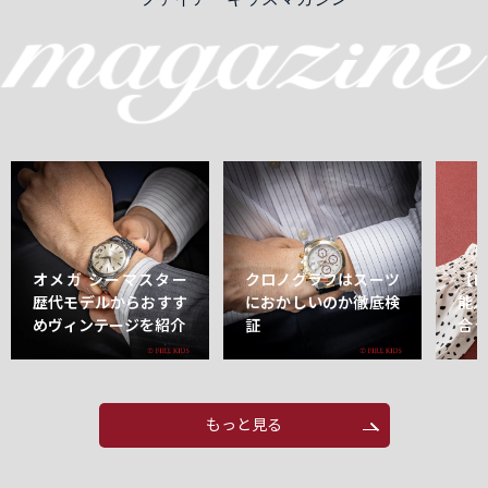
オメガ シーマスター
クロノグラフはスーツ
【
歴代モデルからおすす
におかしいのか徹底検
能
めヴィンテージを紹介
証
合
もっと見る