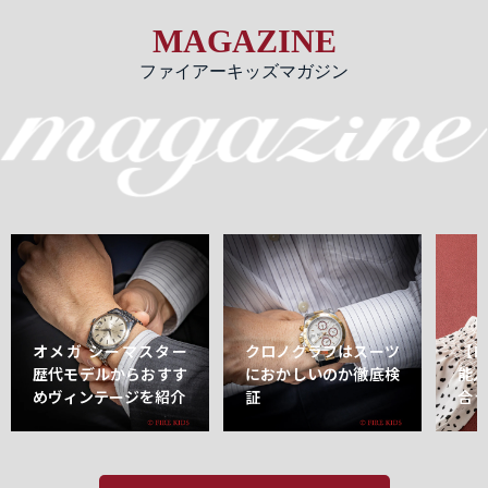
MAGAZINE
ファイアーキッズマガジン
オメガ シーマスター
クロノグラフはスーツ
【
歴代モデルからおすす
におかしいのか徹底検
能
めヴィンテージを紹介
証
合