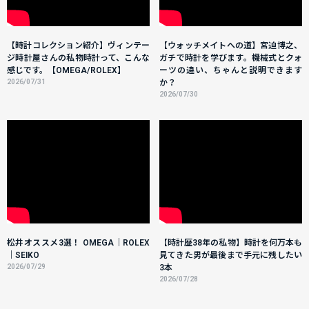
【時計コレクション紹介】ヴィンテー
【ウォッチメイトへの道】宮迫博之、
ジ時計屋さんの私物時計って、こんな
ガチで時計を学びます。機械式とクォ
感じです。【OMEGA/ROLEX】
ーツの違い、ちゃんと説明できます
2026/07/31
か？
2026/07/30
松井オススメ3選！ OMEGA｜ROLEX
【時計歴38年の私物】時計を何万本も
｜SEIKO
見てきた男が最後まで手元に残したい
2026/07/29
3本
2026/07/28