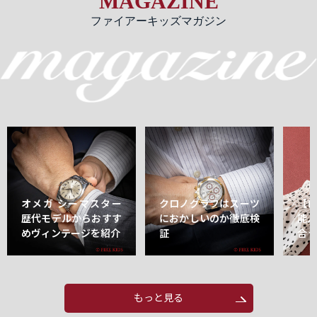
MAGAZINE
ファイアーキッズマガジン
オメガ シーマスター
クロノグラフはスーツ
【
歴代モデルからおすす
におかしいのか徹底検
能
めヴィンテージを紹介
証
合
もっと見る