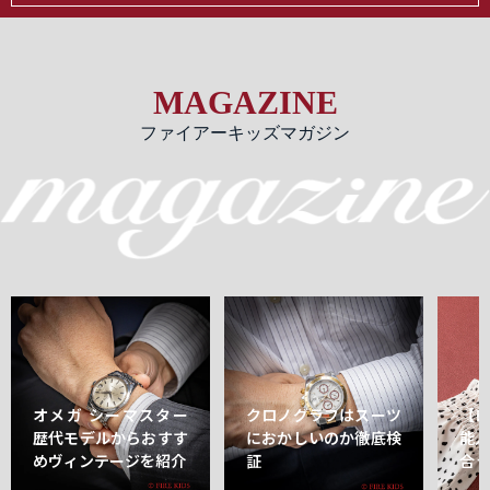
MAGAZINE
ファイアーキッズマガジン
オメガ シーマスター
クロノグラフはスーツ
【
歴代モデルからおすす
におかしいのか徹底検
能
めヴィンテージを紹介
証
合