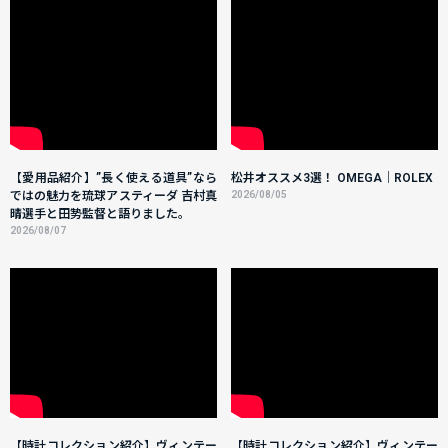
【愛用品紹介】”長く使える道具”なら
松井オススメ3選！ OMEGA｜ROLEX
ではの魅力を琉球アスティーダ 吉村真
2026/08/05
晴選手と田㔟監督と語りました。
2026/08/07
【時計コレクション紹介】ヴィンテー
【時計コレクション紹介】ヴィンテー