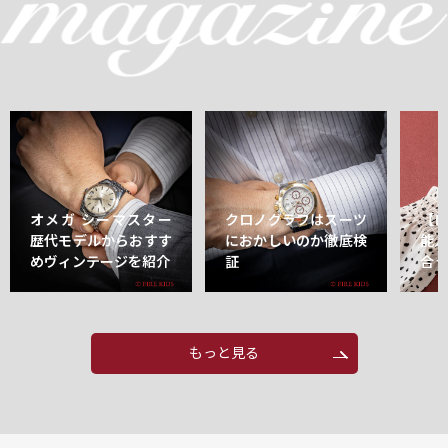
オメガ シーマスター
クロノグラフはスーツ
【
歴代モデルからおすす
におかしいのか徹底検
能
めヴィンテージを紹介
証
合
もっと見る