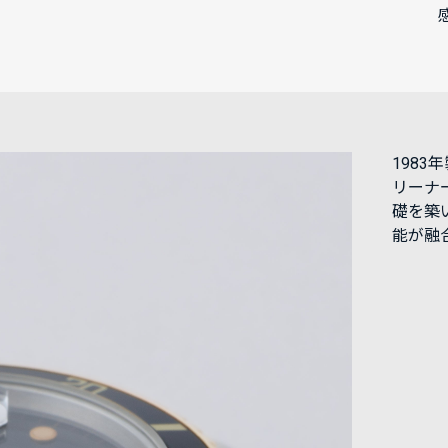
198
リーナ
礎を築
能が融