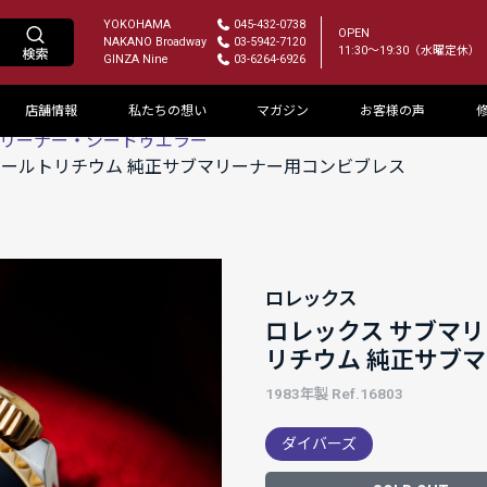
YOKOHAMA
045-432-0738
OPEN
NAKANO Broadway
03-5942-7120
11:30～19:30（水曜定休）
GINZA Nine
03-6264-6926
店舗情報
私たちの想い
マガジン
お客様の声
リーナー・シードゥエラー
803 オールトリチウム 純正サブマリーナー用コンビブレス
ロレックス
ロレックス サブマリーナ
リチウム 純正サブ
1983年製 Ref.16803
ダイバーズ