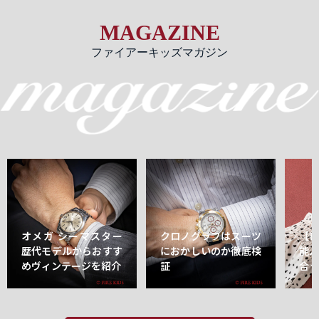
MAGAZINE
ファイアーキッズマガジン
オメガ シーマスター
クロノグラフはスーツ
【
歴代モデルからおすす
におかしいのか徹底検
能
めヴィンテージを紹介
証
合