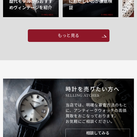
歴代モデルからおすす
におかしいのか徹底検
能
めヴィンテージを紹介
証
合
もっと見る