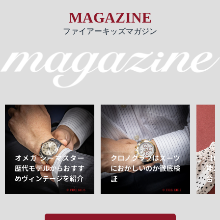
MAGAZINE
ファイアーキッズマガジン
オメガ シーマスター
クロノグラフはスーツ
【
歴代モデルからおすす
におかしいのか徹底検
能
めヴィンテージを紹介
証
合