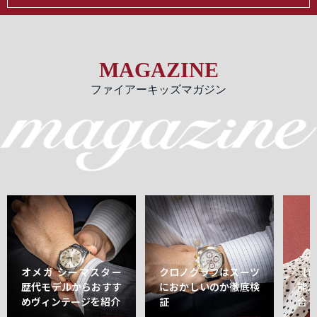
MAGAZINE
ファイアーキッズマガジン
オメガ シーマスター
クロノグラフはスーツ
【
歴代モデルからおすす
におかしいのか徹底検
能
めヴィンテージを紹介
証
合