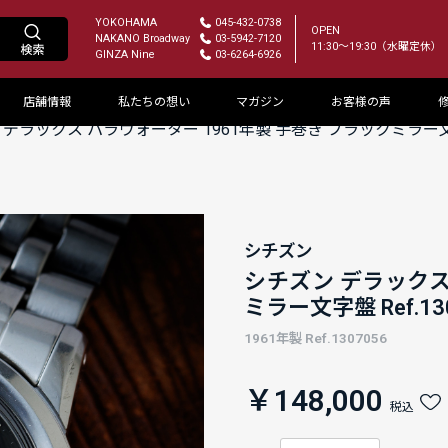
YOKOHAMA
045-432-0738
OPEN
NAKANO Broadway
03-5942-7120
11:30～19:30（水曜定休）
GINZA Nine
03-6264-6926
店舗情報
私たちの想い
マガジン
お客様の声
デラックス パラウォーター 1961年製 手巻き ブラックミラー文字
シチズン
シチズン デラックス
ミラー文字盤 Ref.
1961年製 Ref.1307056
￥148,000
税込