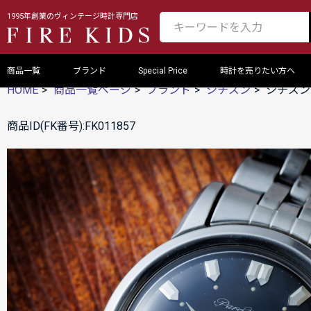
1995年創業のヴィンテージ時計専門店
商品一覧
ブランド
Special Price
時計を売りたい方へ
HOME
商品一覧ページ
ブランド
シチズン
シチズン 
商品ID(FK番号):FK011857