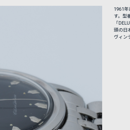
196
す。型番
「DE
頭の日
ヴィン