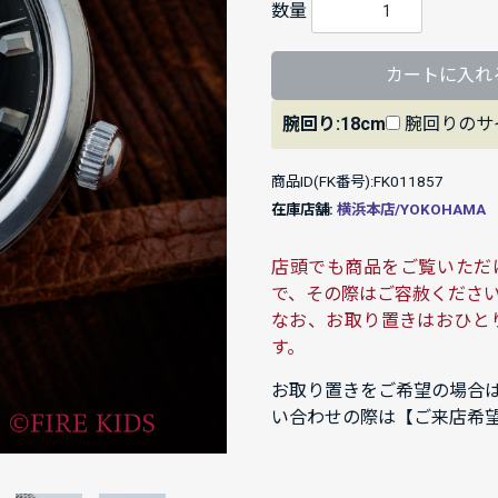
数量
カートに入れ
腕回り:18cm
腕回りのサ
商品ID(FK番号):FK011857
在庫店舗:
横浜本店/YOKOHAMA
店頭でも商品をご覧いただ
で、その際はご容赦くださ
なお、お取り置きはおひと
す。
お取り置きをご希望の場合
い合わせの際は【ご来店希