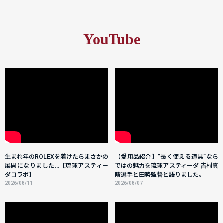
YouTube
生まれ年のROLEXを着けたらまさかの
【愛用品紹介】”長く使える道具”なら
展開になりました...【琉球アスティー
ではの魅力を琉球アスティーダ 吉村真
ダコラボ】
晴選手と田㔟監督と語りました。
2026/08/11
2026/08/07