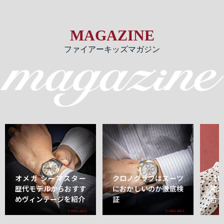
MAGAZINE
ファイアーキッズマガジン
オメガ シーマスター
クロノグラフはスーツ
【
歴代モデルからおすす
におかしいのか徹底検
能
めヴィンテージを紹介
証
合