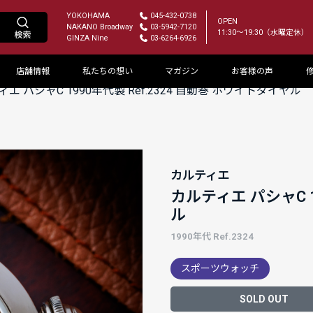
YOKOHAMA
045-432-0738
OPEN
NAKANO Broadway
03-5942-7120
11:30～19:30（水曜定休）
GINZA Nine
03-6264-6926
店舗情報
私たちの想い
マガジン
お客様の声
エ パシャC 1990年代製 Ref.2324 自動巻 ホワイトダイヤル
カルティエ
カルティエ パシャC 1
ル
1990年代 Ref.2324
スポーツウォッチ
SOLD OUT