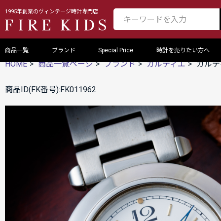
1995年創業のヴィンテージ時計専門店
商品一覧
ブランド
Special Price
時計を売りたい方へ
HOME
商品一覧ページ
ブランド
カルティエ
カルティ
商品ID(FK番号):FK011962