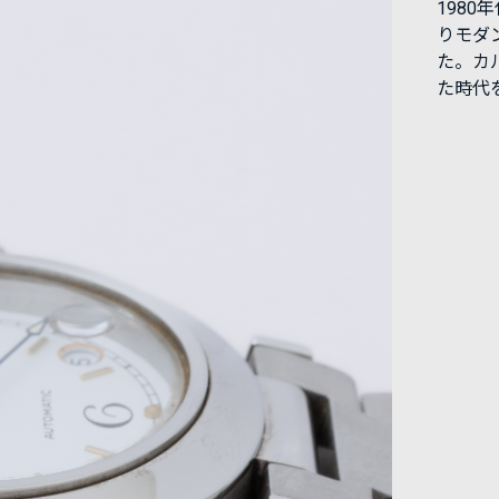
198
りモダ
た。カ
た時代