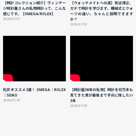
【時計コレクション紹介】ヴィンテー
【ウォッチメイトへの道】宮迫博之、
ジ時計屋さんの私物時計って、こんな
ガチで時計を学びます。機械式とクォ
感じです。【OMEGA/ROLEX】
ーツの違い、ちゃんと説明できます
2026/07/31
か？
2026/07/30
松井オススメ3選！ OMEGA｜ROLEX
【時計歴38年の私物】時計を何万本も
｜SEIKO
見てきた男が最後まで手元に残したい
2026/07/29
3本
2026/07/28