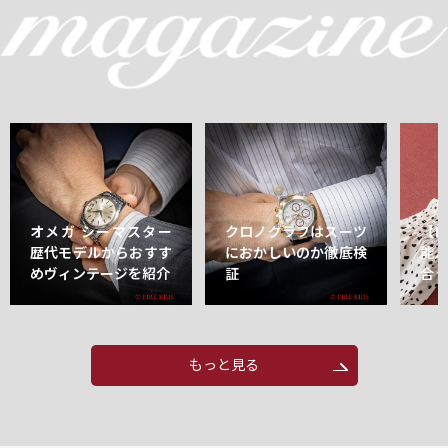
オメガ シーマスター
クロノグラフはスーツ
【
歴代モデルからおすす
におかしいのか徹底検
能
めヴィンテージを紹介
証
合
もっと見る