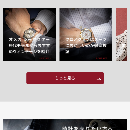
オメガ シーマスター
クロノグラフはスーツ
【
歴代モデルからおすす
におかしいのか徹底検
能
めヴィンテージを紹介
証
合
もっと見る