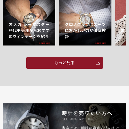
オメガ シーマスター
クロノグラフはスーツ
【
歴代モデルからおすす
におかしいのか徹底検
能
めヴィンテージを紹介
証
合
もっと見る