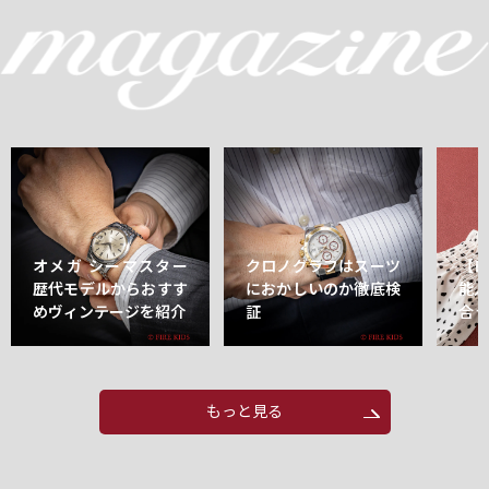
オメガ シーマスター
クロノグラフはスーツ
【
歴代モデルからおすす
におかしいのか徹底検
能
めヴィンテージを紹介
証
合
もっと見る