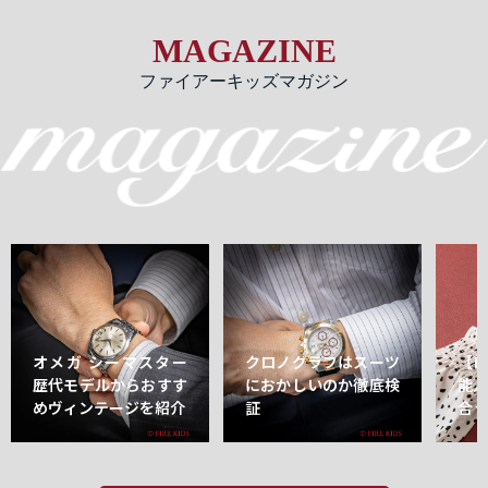
MAGAZINE
ファイアーキッズマガジン
オメガ シーマスター
クロノグラフはスーツ
【
歴代モデルからおすす
におかしいのか徹底検
能
めヴィンテージを紹介
証
合