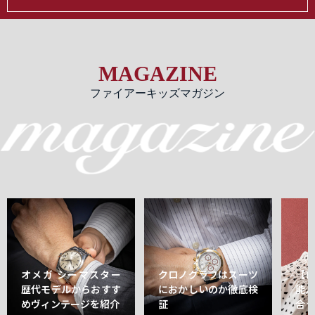
MAGAZINE
ファイアーキッズマガジン
オメガ シーマスター
クロノグラフはスーツ
【
歴代モデルからおすす
におかしいのか徹底検
能
めヴィンテージを紹介
証
合