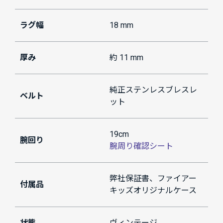
ラグ幅
18 mm
厚み
約 11 mm
純正ステンレスブレスレ
ベルト
ット
19cm
腕回り
腕周り確認シート
弊社保証書、ファイアー
付属品
キッズオリジナルケース
状態
ヴィンテージ