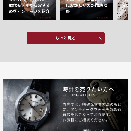
歴代モデルからおすす
におかしいのか徹底検
能
めヴィンテージを紹介
証
合
もっと見る