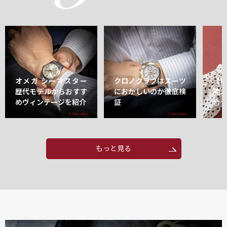
オメガ シーマスター
クロノグラフはスーツ
【
歴代モデルからおすす
におかしいのか徹底検
能
めヴィンテージを紹介
証
合
もっと見る