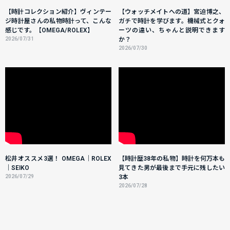
【時計コレクション紹介】ヴィンテー
【ウォッチメイトへの道】宮迫博之、
ジ時計屋さんの私物時計って、こんな
ガチで時計を学びます。機械式とクォ
感じです。【OMEGA/ROLEX】
ーツの違い、ちゃんと説明できます
2026/07/31
か？
2026/07/30
松井オススメ3選！ OMEGA｜ROLEX
【時計歴38年の私物】時計を何万本も
｜SEIKO
見てきた男が最後まで手元に残したい
2026/07/29
3本
2026/07/28