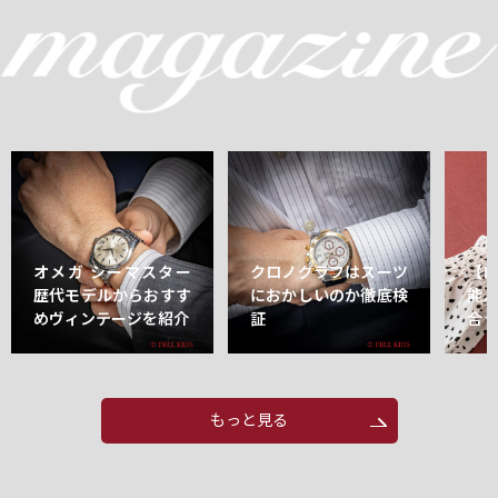
オメガ シーマスター
クロノグラフはスーツ
【
歴代モデルからおすす
におかしいのか徹底検
能
めヴィンテージを紹介
証
合
もっと見る