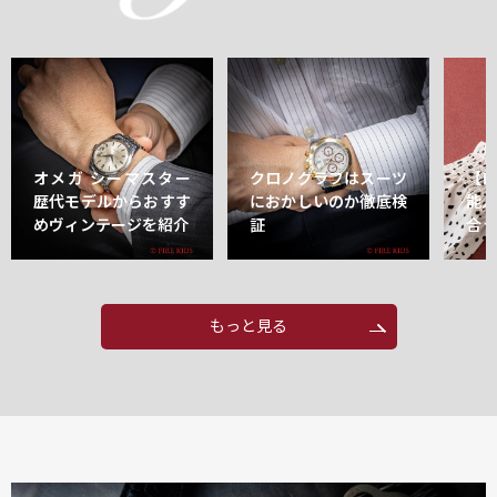
オメガ シーマスター
クロノグラフはスーツ
【
歴代モデルからおすす
におかしいのか徹底検
能
めヴィンテージを紹介
証
合
もっと見る