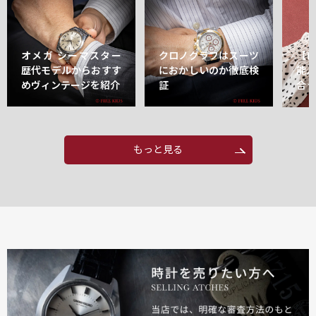
オメガ シーマスター
クロノグラフはスーツ
【
歴代モデルからおすす
におかしいのか徹底検
能
めヴィンテージを紹介
証
合
もっと見る