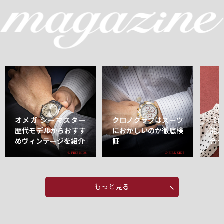
オメガ シーマスター
クロノグラフはスーツ
【
歴代モデルからおすす
におかしいのか徹底検
能
めヴィンテージを紹介
証
合
もっと見る