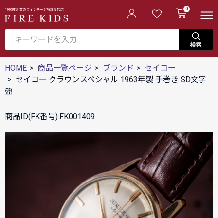
0
1995年創業のヴィンテージ時計専門店
HOME
商品一覧ページ
ブランド
セイコー
セイコー クラウンスペシャル 1963年製 手巻き SD文字
盤
商品ID(FK番号):FK001409