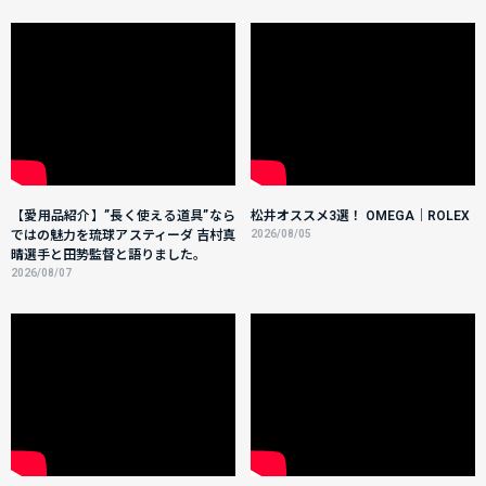
【愛用品紹介】”長く使える道具”なら
松井オススメ3選！ OMEGA｜ROLEX
ではの魅力を琉球アスティーダ 吉村真
2026/08/05
晴選手と田㔟監督と語りました。
2026/08/07