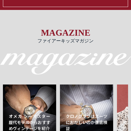
MAGAZINE
ファイアーキッズマガジン
オメガ シーマスター
クロノグラフはスーツ
【
歴代モデルからおすす
におかしいのか徹底検
能
めヴィンテージを紹介
証
合