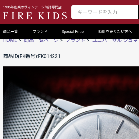
1995年創業のヴィンテージ時計専門店
商品一覧
ブランド
Special Price
時計を売りたい方へ
HOME
商品一覧ページ
ブランド
ユニバーサル ジュネ
商品ID(FK番号):FK014221