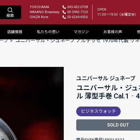
YOKOHAMA
045-432-0738
OPEN
NAKANO Broadway
03-5942-7120
11:30～19:30（水曜定休）
GINZA Nine
03-6264-6926
店舗情報
私たちの想い
マガジン
お客様の声
ーブ
ユニバーサル・ジュネーブ アルテッセ 1970年代製 リネン
ユニバーサル ジュネーブ
ユニバーサル・ジュネ
ル 薄型手巻 Cal.1
ビジネスウォッチ
SOLD OUT
商品ID(FK番号):FK014221