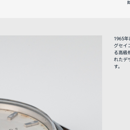
1965
グセイ
る高級
れたデ
す。