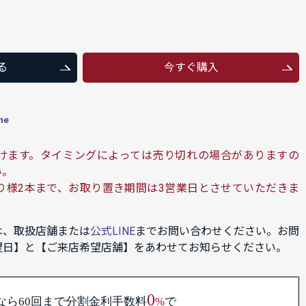
る
今すぐ購入
ne
けます。タイミングによっては売り切れの場合がありますの
い。
り様2本まで、お取り置き期間は3営業日とさせていただきま
は、取扱店舗または
公式LINE
までお問い合わせください。お問
望日】と【ご来店希望店舗】をあわせてお知らせください。
0
なら60回まで
分割金利手数料
%
で