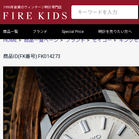
1995年創業のヴィンテージ時計専門店
商品一覧
ブランド
Special Price
時計を売りたい方へ
HOME
商品一覧ページ
ブランド
セイコー
キングセ
商品ID(FK番号):FK014273