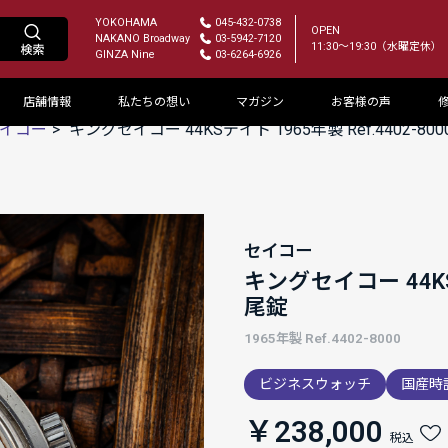
YOKOHAMA
045-432-0738
OPEN
NAKANO Broadway
03-5942-7120
11:30～19:30（水曜定休）
GINZA Nine
03-6264-6926
店舗情報
私たちの想い
マガジン
お客様の声
イコー
キングセイコー 44KSデイト 1965年製 Ref.4402-80
セイコー
キングセイコー 44KSデ
尾錠
1965年製 Ref.4402-8000
ビジネスウォッチ
国産時
￥238,000
税込