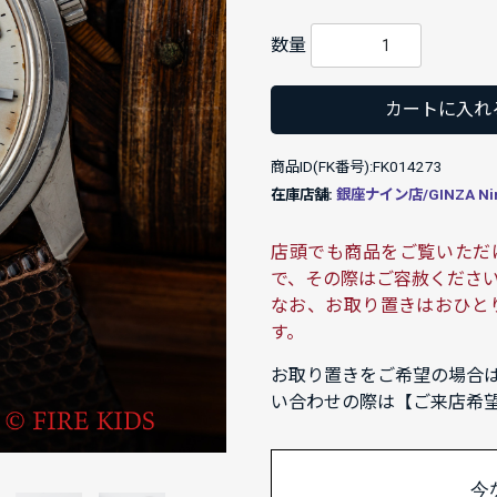
数量
カートに入れ
商品ID(FK番号):FK014273
在庫店舗:
銀座ナイン店/GINZA Ni
店頭でも商品をご覧いただ
で、その際はご容赦くださ
なお、お取り置きはおひと
す。
お取り置きをご希望の場合
い合わせの際は【ご来店希
今