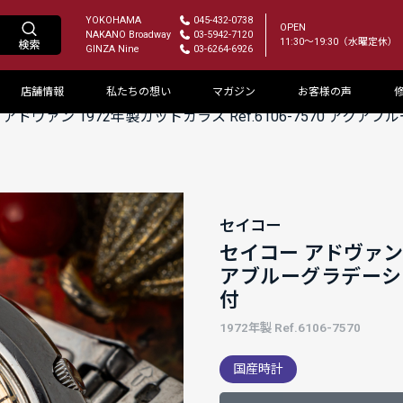
YOKOHAMA
045-432-0738
OPEN
NAKANO Broadway
03-5942-7120
11:30～19:30（水曜定休）
GINZA Nine
03-6264-6926
店舗情報
私たちの想い
マガジン
お客様の声
 アドヴァン 1972年製カットガラス Ref.6106-7570 ア
セイコー
セイコー アドヴァン 1
アブルーグラデーシ
付
1972年製 Ref.6106-7570
国産時計