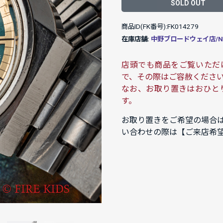
SOLD OUT
商品ID(FK番号):FK014279
在庫店舗:
中野ブロードウェイ店/NAK
店頭でも商品をご覧いただ
で、その際はご容赦くださ
なお、お取り置きはおひと
す。
お取り置きをご希望の場合
い合わせの際は【ご来店希