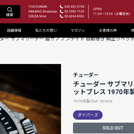
YOKOHAMA
045-432-0738
OPEN
NAKANO Broadway
03-5942-7120
11:30～19:30（水曜定休）
GINZA Nine
03-6264-6926
店舗情報
私たちの想い
マガジン
お客様の声
ダー サブマリーナー 盾サブ ノンデイト 自動巻き 純正リベットブ
チューダー
チューダー サブマリ
ットブレス 1970年
1970年製 Ref.7016/0
ダイバーズ
SOLD OUT