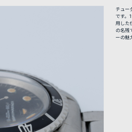
チュー
です。1
用した
の名残
ーの魅