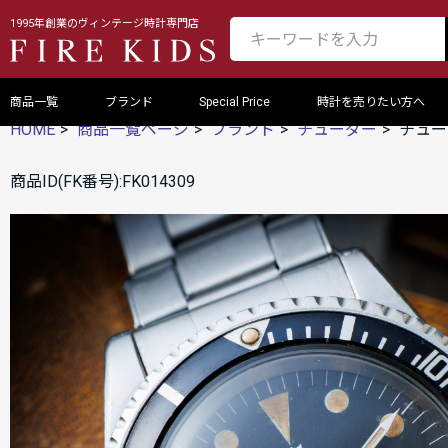
1995年創業のヴィンテージ時計専門店
商品一覧
ブランド
Special Price
時計を売りたい方へ
HOME
商品一覧ページ
ブランド
チューダー
チュー
商品ID(FK番号):FK014309