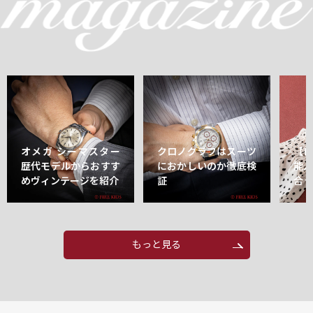
オメガ シーマスター
クロノグラフはスーツ
【
歴代モデルからおすす
におかしいのか徹底検
能
めヴィンテージを紹介
証
合
もっと見る