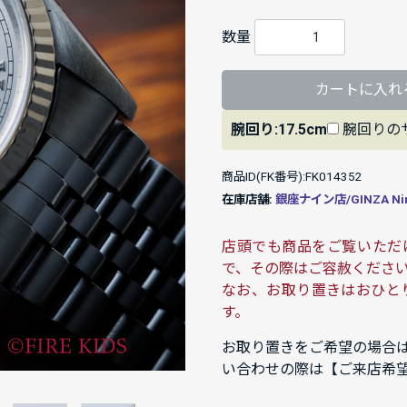
数量
カートに入れ
腕回り:17.5cm
腕回りの
商品ID(FK番号):FK014352
在庫店舗:
銀座ナイン店/GINZA Ni
店頭でも商品をご覧いただ
で、その際はご容赦くださ
なお、お取り置きはおひと
す。
お取り置きをご希望の場合
い合わせの際は【ご来店希