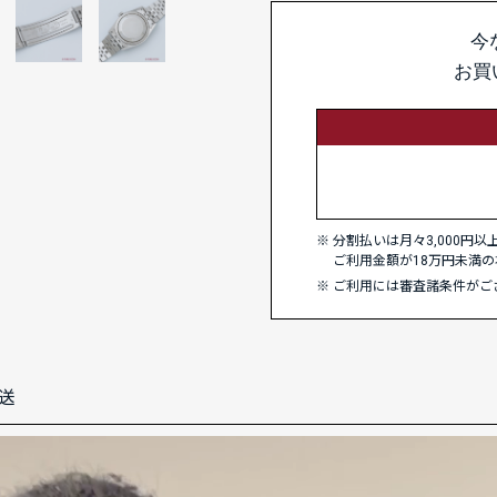
今
お買
分割払いは月々3,000円
ご利用金額が18万円未満の
ご利用には審査諸条件がご
送