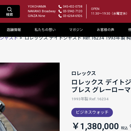
YOKOHAMA
045-432-0738
OPEN
NAKANO Broadway
03-5942-7120
11:30～19:30（水曜定休）
GINZA Nine
03-6264-6926
店舗情報
私たちの想い
マガジン
お客様の声
ジャスト
ロレックス デイトジャスト Ref.16234 1993
ロレックス
ロレックス デイトジャス
ブレス グレーロー
1993年製 Ref.16234
ビジネスウォッチ
￥1,380,000
税込