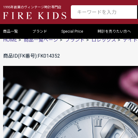
1995年創業のヴィンテージ時計専門店
商品一覧
ブランド
Special Price
時計を売りたい方へ
HOME
商品一覧ページ
ブランド
ロレックス
デイト
商品ID(FK番号):FK014352