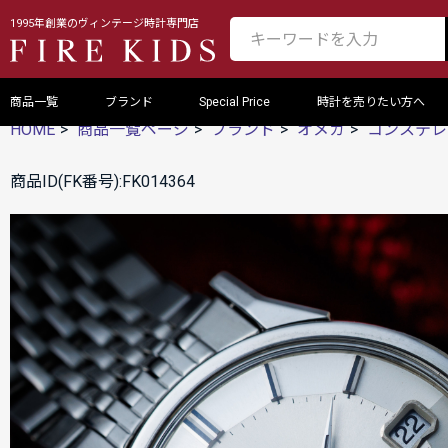
1995年創業のヴィンテージ時計専門店
商品一覧
ブランド
Special Price
時計を売りたい方へ
HOME
商品一覧ページ
ブランド
オメガ
コンステレ
商品ID(FK番号):FK014364