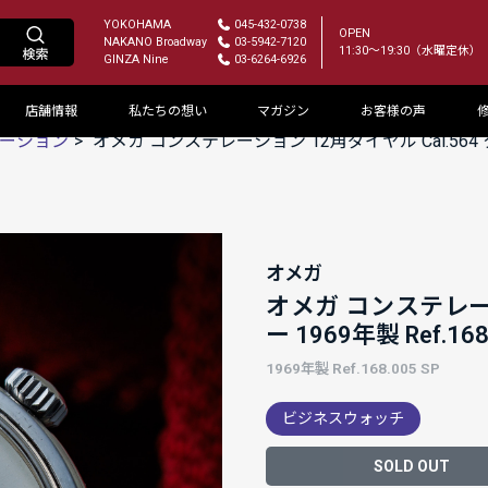
YOKOHAMA
045-432-0738
OPEN
NAKANO Broadway
03-5942-7120
11:30～19:30（水曜定休）
GINZA Nine
03-6264-6926
店舗情報
私たちの想い
マガジン
お客様の声
ーション
オメガ コンステレーション 12角ダイヤル Cal.564 ク
オメガ
オメガ コンステレーシ
ー 1969年製 Ref.1
1969年製 Ref.168.005 SP
ビジネスウォッチ
SOLD OUT