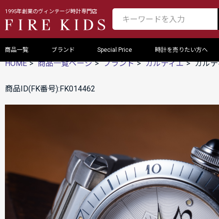
1995年創業のヴィンテージ時計専門店
商品一覧
ブランド
Special Price
時計を売りたい方へ
HOME
商品一覧ページ
ブランド
カルティエ
カルテ
商品ID(FK番号):FK014462