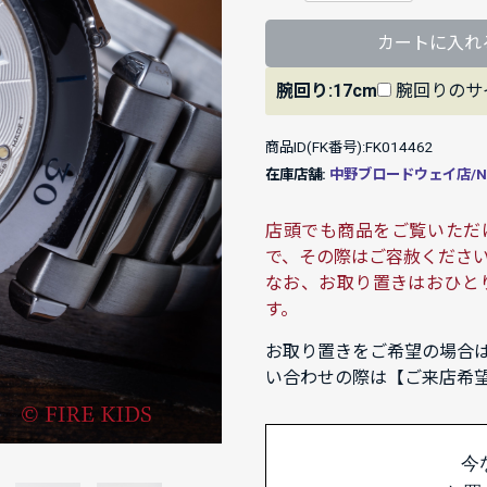
カートに入れ
腕回り:17cm
腕回りのサ
商品ID(FK番号):FK014462
在庫店舗:
中野ブロードウェイ店/NAK
店頭でも商品をご覧いただ
で、その際はご容赦くださ
なお、お取り置きはおひと
す。
お取り置きをご希望の場合
い合わせの際は【ご来店希
今