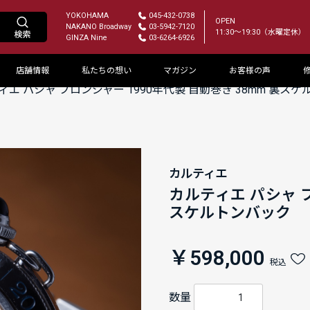
YOKOHAMA
045-432-0738
OPEN
NAKANO Broadway
03-5942-7120
11:30～19:30（水曜定休）
GINZA Nine
03-6264-6926
店舗情報
私たちの想い
マガジン
お客様の声
ィエ パシャ プロンジャー 1990年代製 自動巻き 38mm 裏ス
カルティエ
カルティエ パシャ プ
スケルトンバック
￥598,000
税込
数量