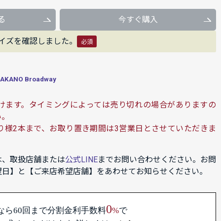
る
今すぐ購入
イズを確認しました。
必須
ANO Broadway
けます。タイミングによっては売り切れの場合がありますの
い。
り様2本まで、お取り置き期間は3営業日とさせていただきま
は、取扱店舗または
公式LINE
までお問い合わせください。お問
望日】と【ご来店希望店舗】をあわせてお知らせください。
0
なら60回まで
分割金利手数料
%
で