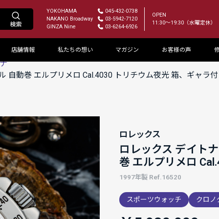
YOKOHAMA
045-432-0738
OPEN
NAKANO Broadway
03-5942-7120
11:30～19:30（水曜定休）
GINZA Nine
03-6264-6926
店舗情報
私たちの想い
マガジン
お客様の声
ナ
ヤル 自動巻 エルプリメロ Cal.4030 トリチウム夜光 箱、ギャラ
ロレックス
ロレックス デイトナ 1
巻 エルプリメロ Ca
1997年製 Ref.16520
スポーツウォッチ
クロノ