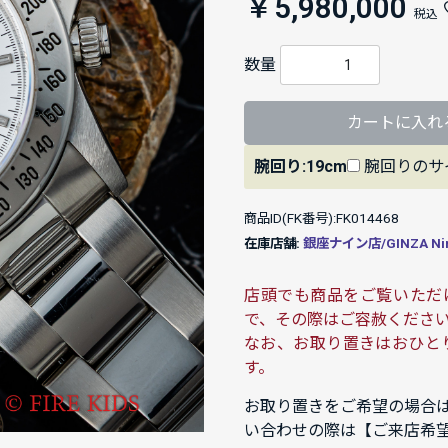
￥5,980,000
税込
数量
カートに入れ
腕回り:19cm
腕回りのサ
商品ID(FK番号):FK014468
在庫店舗:
銀座ナイン店/GINZA Ni
店頭でも商品をご覧いただ
で、その際はご容赦くださ
なお、お取り置きはおひと
す。
お取り置きをご希望の場合
い合わせの際は【ご来店希