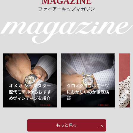
MAGAZINE
ファイアーキッズマガジン
オメガ シーマスター
クロノグラフはスーツ
【
歴代モデルからおすす
におかしいのか徹底検
能
めヴィンテージを紹介
証
合
もっと見る