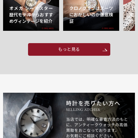
オメガ シーマスター
クロノグラフはスーツ
【
歴代モデルからおすす
におかしいのか徹底検
能
めヴィンテージを紹介
証
合
もっと見る