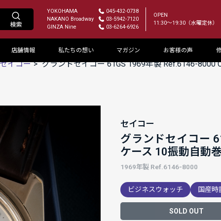
YOKOHAMA
045-432-0738
OPEN
NAKANO Broadway
03-5942-7120
11:30～19:30（水曜定休）
GINZA Nine
03-6264-6926
店舗情報
私たちの想い
マガジン
お客様の声
セイコー
グランドセイコー 61GS 1969年製 Ref.6146-80
セイコー
グランドセイコー 61GS
ケース 10振動自動
1969年製 Ref.6146-8000
ビジネスウォッチ
国産時
SOLD OUT