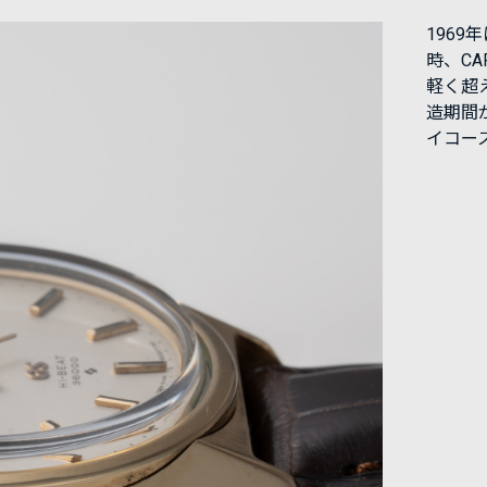
1969
時、C
軽く超
造期間
イコー