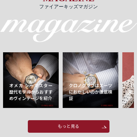
ファイアーキッズマガジン
オメガ シーマスター
クロノグラフはスーツ
【
歴代モデルからおすす
におかしいのか徹底検
能
めヴィンテージを紹介
証
合
もっと見る