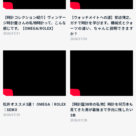
【時計コレクション紹介】ヴィンテー
【ウォッチメイトへの道】宮迫博之、
ジ時計屋さんの私物時計って、こんな
ガチで時計を学びます。機械式とクォ
感じです。【OMEGA/ROLEX】
ーツの違い、ちゃんと説明できます
2026/07/31
か？
2026/07/30
松井オススメ3選！ OMEGA｜ROLEX
【時計歴38年の私物】時計を何万本も
｜SEIKO
見てきた男が最後まで手元に残したい
2026/07/29
3本
2026/07/28