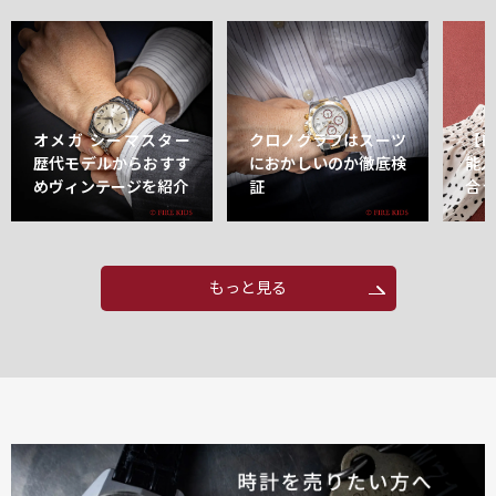
オメガ シーマスター
クロノグラフはスーツ
【
歴代モデルからおすす
におかしいのか徹底検
能
めヴィンテージを紹介
証
合
もっと見る